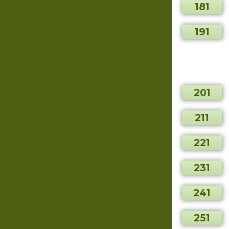
181
191
201
211
221
231
241
251