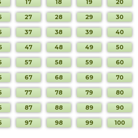
6
17
18
19
20
6
27
28
29
30
6
37
38
39
40
6
47
48
49
50
6
57
58
59
60
6
67
68
69
70
6
77
78
79
80
6
87
88
89
90
6
97
98
99
100