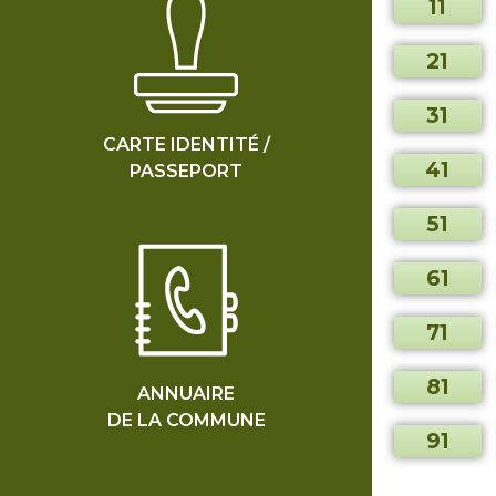
11
21
31
CARTE IDENTITÉ /
41
PASSEPORT
51
61
71
81
ANNUAIRE
DE LA COMMUNE
91