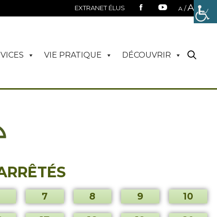
A
EXTRANET ÉLUS
/
A
VICES
VIE PRATIQUE
DÉCOUVRIR
 ARRÊTÉS
7
8
9
10