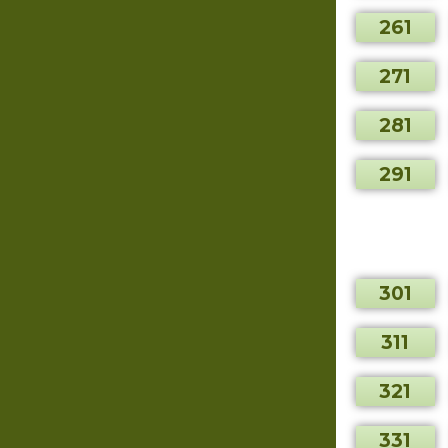
261
271
281
291
301
311
321
331