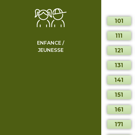
101
111
ENFANCE /
121
JEUNESSE
131
141
151
161
171