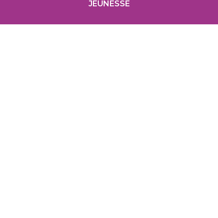
JEUNESSE
ASSOCIATIONS
Annoncez votre événement
ANNONCER
ANNUAIRE
des associations et entreprises