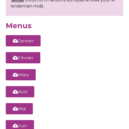
lendemain midi).
Menus
Janvier
Février
Mars
Avril
Mai
Juin