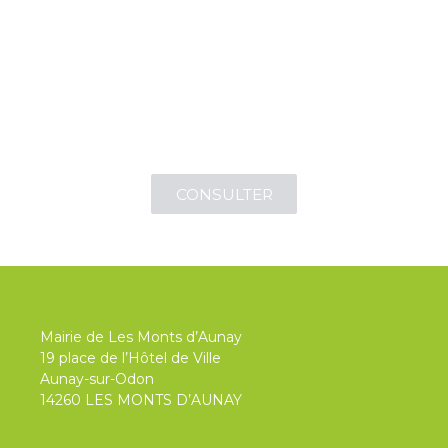
ANNUAIRE
des associations et entreprises
CONSULTER
Mairie de Les Monts d’Aunay
19 place de l’Hôtel de Ville
Aunay-sur-Odon
14260 LES MONTS D’AUNAY