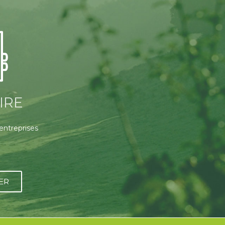
IRE
 entreprises
ER