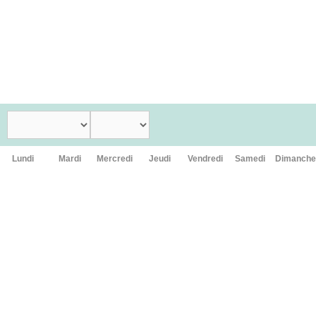
Menu
ACCUEIL
/
ANNONCER VOTRE ÉVÉNEMENT
Annoncer votre événement
Lundi
Mardi
Mercredi
Jeudi
Vendredi
Samedi
Dimanche
27
28
29
30
31
1
2
3
4
5
6
7
8
9
10
11
12
13
14
15
16